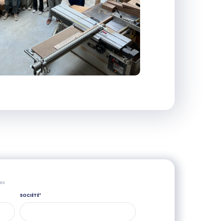
res
SOCIÉTÉ
*