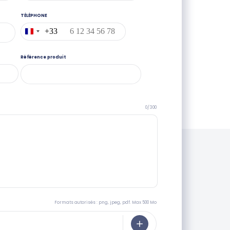
TÉLÉPHONE
+33
France
+33
Référence produit
0/300
Formats autorisés : png, jpeg, pdf. Max 500 Mo