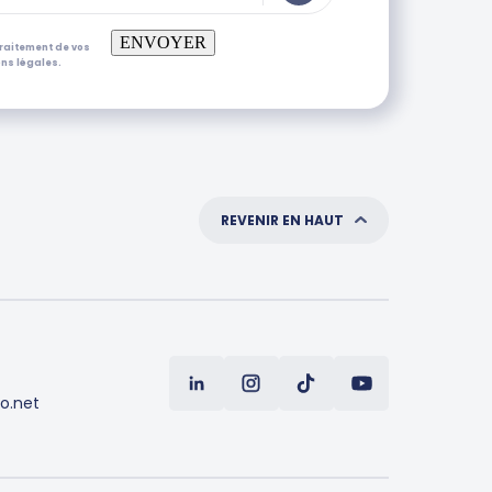
ENVOYER
traitement de vos
ns légales.
REVENIR EN HAUT
o.net