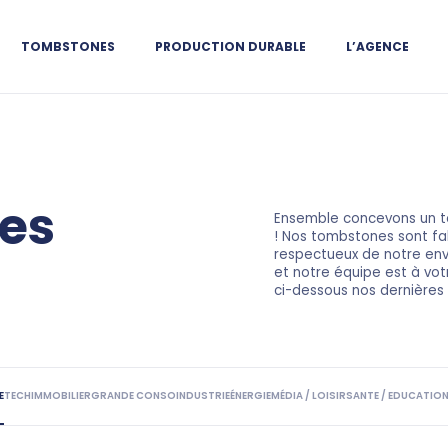
TOMBSTONES
PRODUCTION DURABLE
L’AGENCE
es
Ensemble concevons un t
! Nos tombstones sont fa
respectueux de notre envi
et notre équipe est à vot
ci-dessous nos dernières 
E
TECH
IMMOBILIER
GRANDE CONSO
INDUSTRIE
ÉNERGIE
MÉDIA / LOISIR
SANTE / EDUCATIO