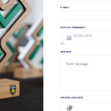
E-MAIL
*
DATE DE L'ÉVÉNEMENT
MESSAGE
PIÈCE(S) JOINTE(S)