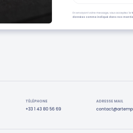
En envoyant votre message, vous acceptez le
données comme indiqué dans nos mentio
TÉLÉPHONE
ADRESSE MAIL
+33 1 43 80 56 69
contact@artemp