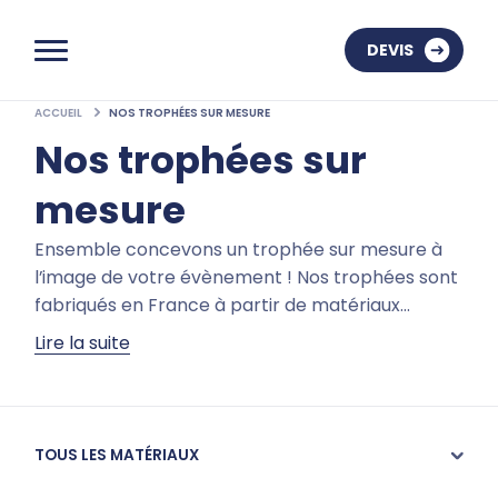
DEVIS
ACCUEIL
NOS TROPHÉES SUR MESURE
Nos trophées sur
mesure
Ensemble concevons un trophée sur mesure à
l’image de votre évènement ! Nos trophées sont
fabriqués en France à partir de matériaux...
durables et respectueux de notre
Lire la suite
environnement. Les possibilités créatives sont
infinies et notre équipe est à votre service.
Plongez dans notre univers en consultant ci-
dessous nos dernières réalisations.
TOUS LES MATÉRIAUX