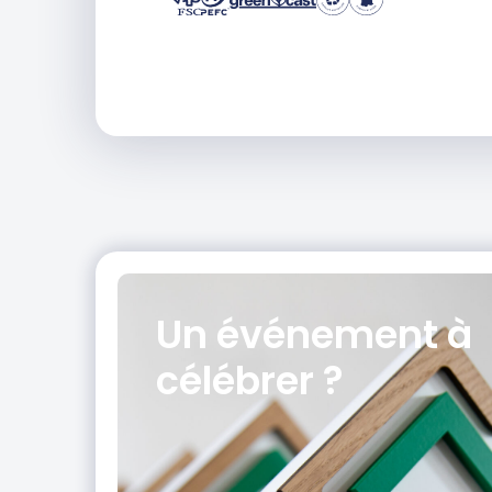
Un événement
à
célébrer ?