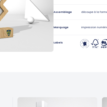
Assemblage
découpe à la form
Marquage
impression numéri
Labels