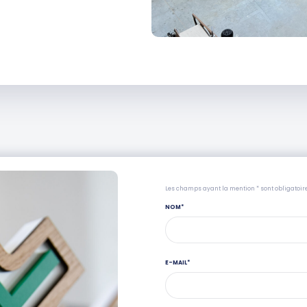
Les champs ayant la mention * sont obligatoir
NOM
*
E-MAIL
*