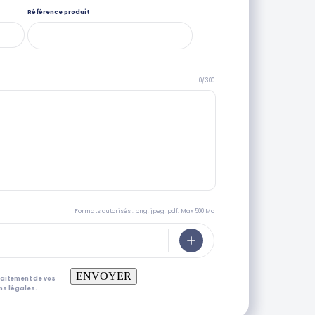
Référence produit
0/300
Formats autorisés : png, jpeg, pdf. Max 500 Mo
ENVOYER
raitement de vos
s légales.