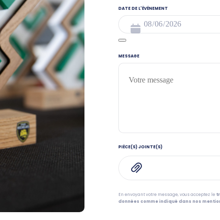
DATE DE L'ÉVÉNEMENT
MESSAGE
PIÈCE(S) JOINTE(S)
En envoyant votre message, vous acceptez le
t
données comme indiqué dans nos mention