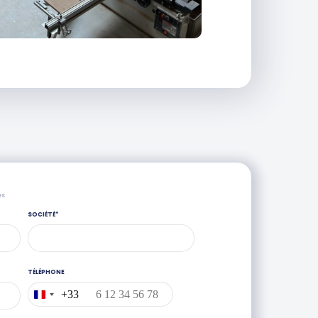
es
SOCIÉTÉ
*
TÉLÉPHONE
+33
France
+33