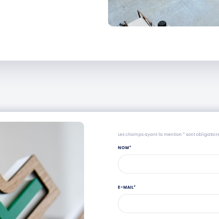
Les champs ayant la mention * sont obligatoir
NOM
*
E-MAIL
*