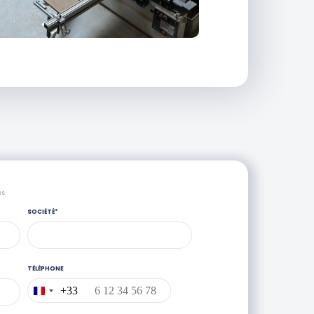
es
SOCIÉTÉ
*
TÉLÉPHONE
+33
France
+33