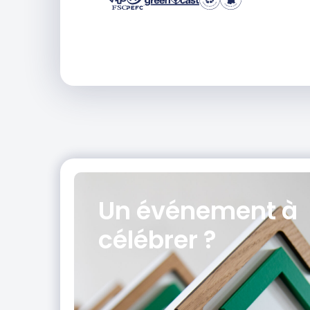
Un événement
à
célébrer ?