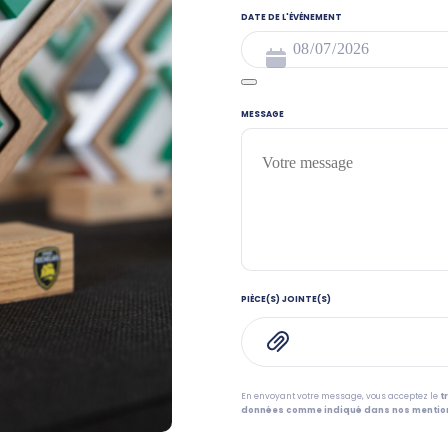
DATE DE L'ÉVÉNEMENT
MESSAGE
PIÈCE(S) JOINTE(S)
En envoyant votre message, vous acceptez le
t
données comme indiqué dans nos mention