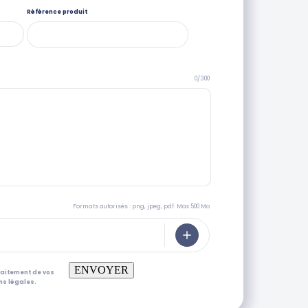
Référence produit
0/300
Formats autorisés : png, jpeg, pdf. Max 500 Mo
ENVOYER
raitement de vos
s légales.