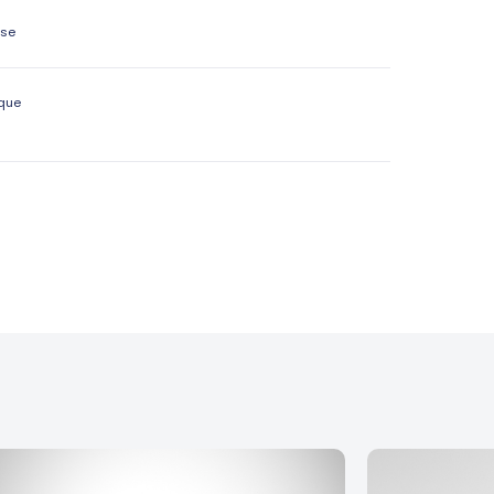
ise
que