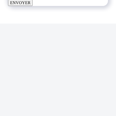
ENVOYER
REVENIR EN HAUT
ADRESSE POSTALE
6 Rue Jules Simon, 92100 Boulogne-Billancourt